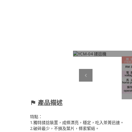
Previous
產品描述
特點：
1.獨特揉捻裝置，成條漂亮，穩定，吃入茶菁迅速。
2.破碎最少，不損及葉片，條索緊結。