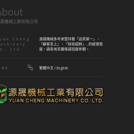
About
晟機械工業有限公司
uan Cheng
源晟機械多年來堅持著「品質第一」、
achinery
「顧客至上」、「技術超群」...的經營態
o., Ltd.
度，請各地茶農敬請蒞廠參觀。
INK
繁體中文
/
English