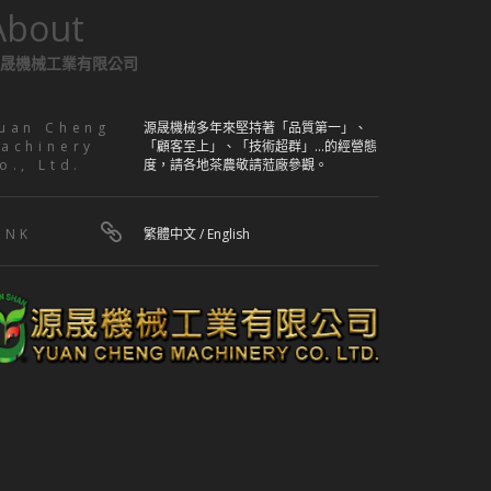
About
晟機械工業有限公司
uan Cheng
源晟機械多年來堅持著「品質第一」、
achinery
「顧客至上」、「技術超群」...的經營態
o., Ltd.
度，請各地茶農敬請蒞廠參觀。
INK
繁體中文
/
English