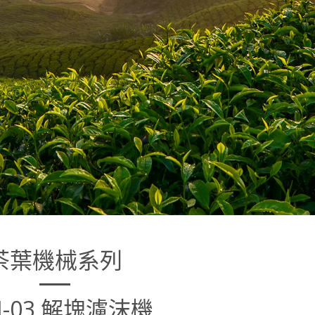
茶葉機械系列
M-03 解塊濾沫機