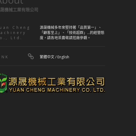
晟機械工業有限公司
uan Cheng
源晟機械多年來堅持著「品質第一」、
achinery
「顧客至上」、「技術超群」...的經營態
o., Ltd.
度，請各地茶農敬請蒞廠參觀。
INK
繁體中文
/
English