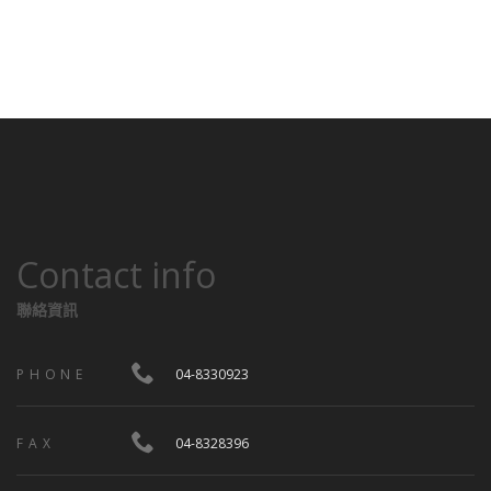
Contact info
聯絡資訊
PHONE
04-8330923
FAX
04-8328396