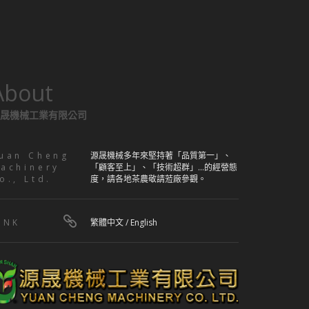
About
晟機械工業有限公司
uan Cheng
源晟機械多年來堅持著「品質第一」、
achinery
「顧客至上」、「技術超群」...的經營態
o., Ltd.
度，請各地茶農敬請蒞廠參觀。
INK
繁體中文
/
English